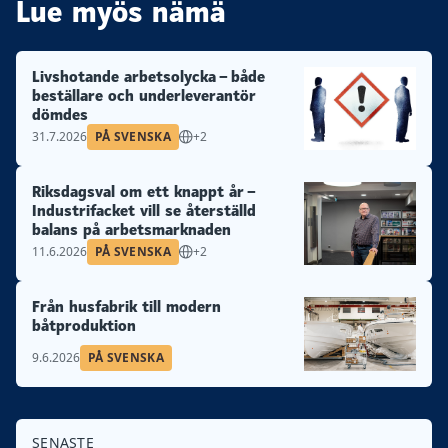
Lue myös nämä
Livshotande arbetsolycka – både
beställare och underleverantör
dömdes
31.7.2026
PÅ SVENSKA
+2
Riksdagsval om ett knappt år –
Industrifacket vill se återställd
balans på arbetsmarknaden
11.6.2026
PÅ SVENSKA
+2
Från husfabrik till modern
båtproduktion
9.6.2026
PÅ SVENSKA
SENASTE