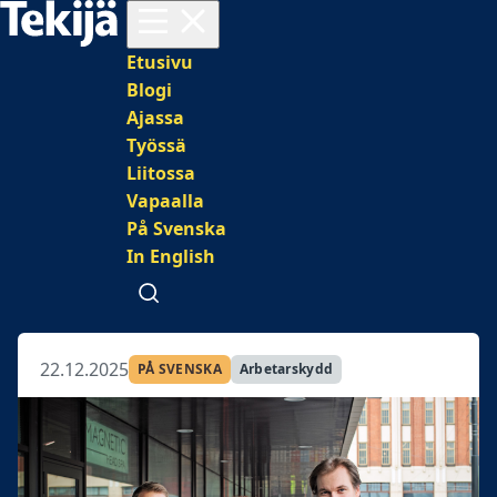
Avaa valikko
Päävalikko
Etusivu
Blogi
Ajassa
Työssä
Liitossa
Vapaalla
På Svenska
In English
Avaa haku
22.12.2025
PÅ SVENSKA
Arbetarskydd