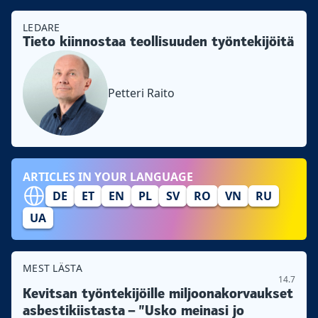
LEDARE
Tieto kiinnostaa teollisuuden työntekijöitä
Petteri Raito
ARTICLES IN YOUR LANGUAGE
DE
ET
EN
PL
SV
RO
VN
RU
UA
MEST LÄSTA
14.7
Kevitsan työntekijöille miljoonakorvaukset
asbestikiistasta – ”Usko meinasi jo