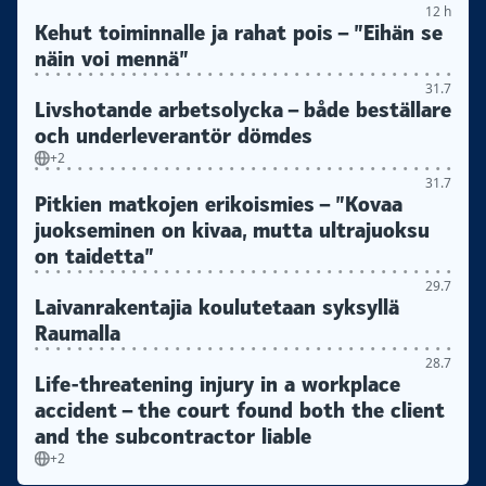
12 h
Kehut toiminnalle ja rahat pois – ”Eihän se
näin voi mennä”
31.7
Livshotande arbetsolycka – både beställare
och underleverantör dömdes
+2
31.7
Pitkien matkojen erikoismies – ”Kovaa
juokseminen on kivaa, mutta ultrajuoksu
on taidetta”
29.7
Laivanrakentajia koulutetaan syksyllä
Raumalla
28.7
Life-threatening injury in a workplace
accident – the court found both the client
and the subcontractor liable
+2