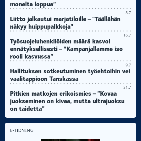
monelta loppua”
8.7
Liitto jalkautui marjatiloille – "Täällähän
näkyy huippupalkkoja"
16.7
Työsuojeluhenkilöiden määrä kasvoi
ennätyksellisesti – ”Kampanjallamme iso
rooli kasvussa”
9.7
Hallituksen sotkeutuminen työehtoihin vei
vaalitappioon Tanskassa
31.7
Pitkien matkojen erikoismies – ”Kovaa
juokseminen on kivaa, mutta ultrajuoksu
on taidetta”
E-TIDNING