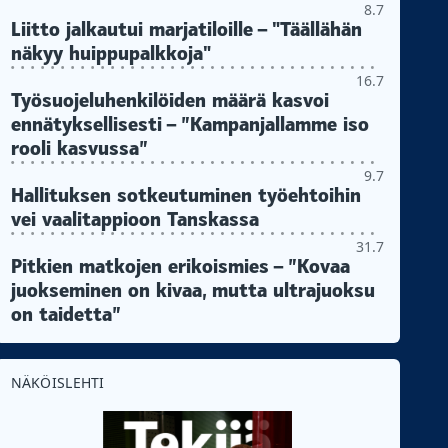
8.7
Liitto jalkautui marjatiloille – "Täällähän
näkyy huippupalkkoja"
16.7
Työsuojeluhenkilöiden määrä kasvoi
ennätyksellisesti – ”Kampanjallamme iso
rooli kasvussa”
9.7
Hallituksen sotkeutuminen työehtoihin
vei vaalitappioon Tanskassa
31.7
Pitkien matkojen erikoismies – ”Kovaa
juokseminen on kivaa, mutta ultrajuoksu
on taidetta”
NÄKÖISLEHTI