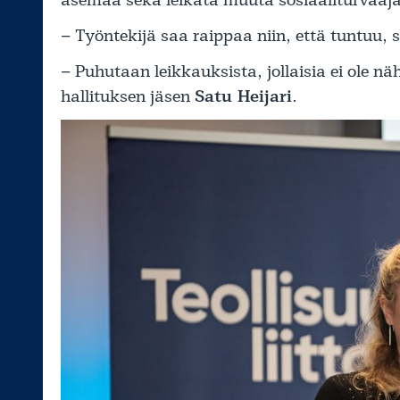
– Työntekijä saa raippaa niin, että tuntuu, 
– Puhutaan leikkauksista, jollaisia ei ole nä
hallituksen jäsen
Satu Heijari
.