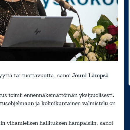
syyttä tai tuottavuutta, sanoi
Jouni Lämpsä
itus toimii ennennäkemättömän yksipuolisesti.
litusohjelmaan ja kolmikantainen valmistelu on
n vihamielisen hallituksen hampaisiin, sanoi