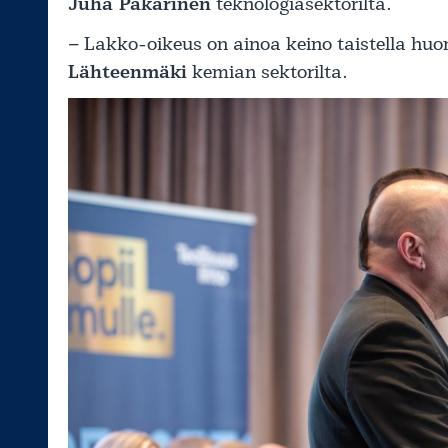
Juha Pakarinen
teknologiasektorilta.
– Lakko-oikeus on ainoa keino taistella huo
Lähteenmäki
kemian sektorilta.