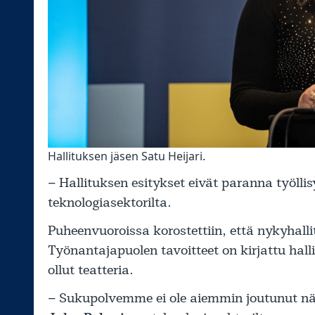
Hallituksen jäsen Satu Heijari.
– Hallituksen esitykset eivät paranna työlli
teknologiasektorilta.
Puheenvuoroissa korostettiin, että nykyhall
Työnantajapuolen tavoitteet on kirjattu hal
ollut teatteria.
– Sukupolvemme ei ole aiemmin joutunut näi