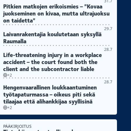
31.7
Pitkien matkojen erikoismies – ”Kovaa
juokseminen on kivaa, mutta ultrajuoksu
on taidetta”
29.7
Laivanrakentajia koulutetaan syksyllä
Raumalla
28.7
Life-threatening injury in a workplace
accident – the court found both the
client and the subcontractor liable
+2
28.7
Hengenvaarallinen loukkaantuminen
työtapaturmassa – oikeus piti sekä
tilaajaa että alihankkijaa syyllisinä
+2
PÄÄKIRJOITUS