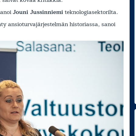
sanoi
Jouni Jussinniemi
teknologiasektorilta.
hty ansioturvajärjestelmän historiassa, sanoi