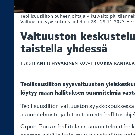
Teollisuusliiton puheenjohtaja Riku Aalto piti tilann
Valtuuston syyskokous pidettiin 28.–29.11.2023 Hels
Valtuuston keskustelu
taistella yhdessä
TEKSTI
ANTTI HYVÄRINEN
KUVAT
TUUKKA RANTALA
Teollisuusliiton syysvaltuuston yleiskesku
löytyy maan hallituksen suunnitelmia vast
Teollisuusliiton valtuuston syyskokouksessa 
suunnitelmista ja liiton toimista hallitusoh
Orpon-Purran hallituksen suunnitelmat heik
asemaa sekä leikata muuta sosiaaliturvaaja 