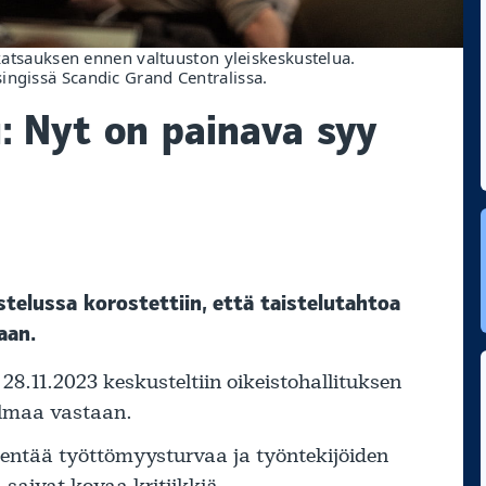
ekatsauksen ennen valtuuston yleiskeskustelua.
ingissä Scandic Grand Centralissa.
: Nyt on painava syy
stelussa korostettiin, että taistelutahtoa
aan.
28.11.2023 keskusteltiin oikeistohallituksen
jelmaa vastaan.
entää työttömyysturvaa ja työntekijöiden
saivat kovaa kritiikkiä.