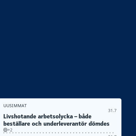
UUSIMMAT
31.7
Livshotande arbetsolycka – både
beställare och underleverantör dömdes
+2