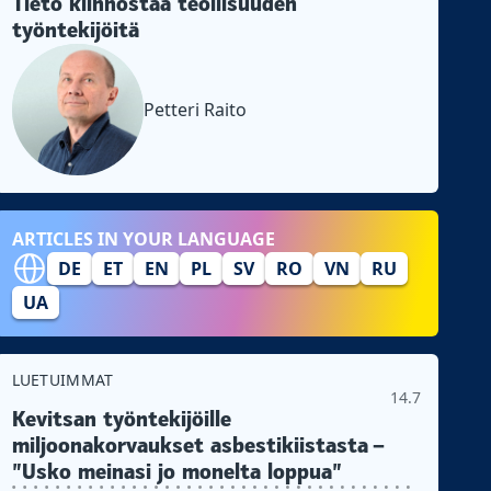
Tieto kiinnostaa teollisuuden
työntekijöitä
Petteri Raito
ARTICLES IN YOUR LANGUAGE
DE
ET
EN
PL
SV
RO
VN
RU
UA
LUETUIMMAT
14.7
Kevitsan työntekijöille
miljoonakorvaukset asbestikiistasta –
”Usko meinasi jo monelta loppua”