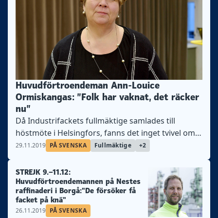
Huvudförtroendeman Ann-Louice
Ormiskangas: ”Folk har vaknat, det räcker
nu”
Då Industrifackets fullmäktige samlades till
höstmöte i Helsingfors, fanns det inget tvivel om
vilka som är de viktiga frågorna. Det
29.11.2019
PÅ SVENSKA
Fullmäktige
+2
inflammerade läget, arbetsgivarnas orimliga krav i
förhandlingarna och stridsåtgärderna.
STREJK 9.–11.12:
Huvudförtroendemannen på Nestes
raffinaderi i Borgå:"De försöker få
facket på knä"
26.11.2019
PÅ SVENSKA