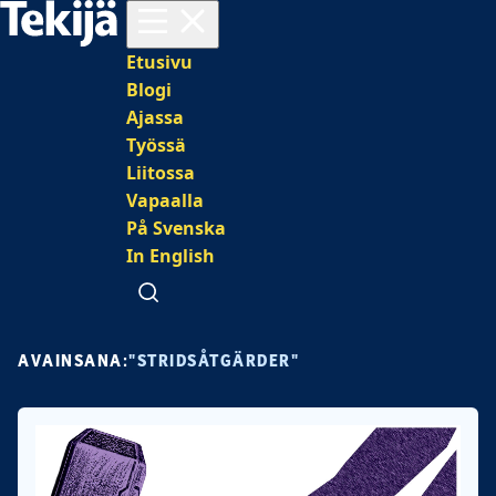
Avaa valikko
Päävalikko
Etusivu
Blogi
Ajassa
Työssä
Liitossa
Vapaalla
På Svenska
In English
Avaa haku
AVAINSANA:
"STRIDSÅTGÄRDER"