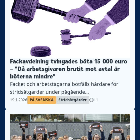
Fackavdelning tvingades böta 15 000 euro
– ”Då arbetsgivaren brutit mot avtal är
böterna mindre”
Facket och arbetstagarna bötfälls hårdare för
stridsåtgärder under pågående
kollektivavtalsperiod än då arbetsgivarna
19.1.2026
PÅ SVENSKA
Stridsåtgärder
+1
medvetet brytet mot avtal, anser Industrifackets
jurist.