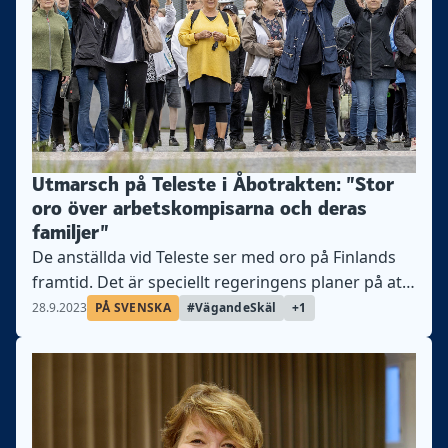
Utmarsch på Teleste i Åbotrakten: ”Stor
oro över arbetskompisarna och deras
familjer”
De anställda vid Teleste ser med oro på Finlands
framtid. Det är speciellt regeringens planer på att
gå åt den inkomstrelaterade
28.9.2023
PÅ SVENSKA
#VägandeSkäl
+1
arbetslöshetspenningen som väcker rädsla.