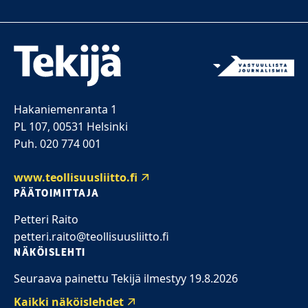
Hakaniemenranta 1
PL 107, 00531 Helsinki
Puh. 020 774 001
www.teollisuusliitto.fi
PÄÄTOIMITTAJA
Petteri Raito
petteri.raito@teollisuusliitto.fi
NÄKÖISLEHTI
Seuraava painettu Tekijä ilmestyy 19.8.2026
Kaikki näköislehdet