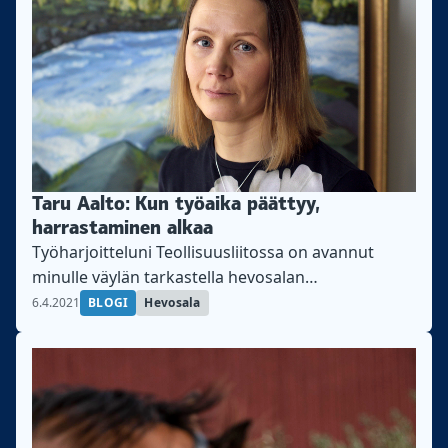
Taru Aalto: Kun työaika päättyy,
harrastaminen alkaa
Työharjoitteluni Teollisuusliitossa on avannut
minulle väylän tarkastella hevosalan
työntekijöiden tilannetta, kirjoittaa Taru Aalto.
6.4.2021
BLOGI
Hevosala