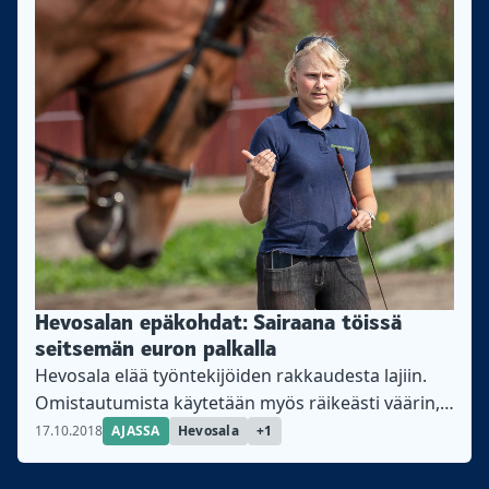
Hevosalan epäkohdat: Sairaana töissä
seitsemän euron palkalla
Hevosala elää työntekijöiden rakkaudesta lajiin.
Omistautumista käytetään myös räikeästi väärin,
Hevosalan ammattiosaston puheenjohtaja Laura
17.10.2018
AJASSA
Hevosala
+1
Reponen sanoo.